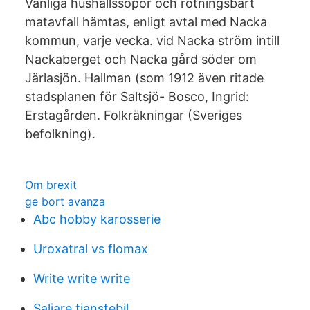
Vanliga hushållssopor och rötningsbart
matavfall hämtas, enligt avtal med Nacka
kommun, varje vecka. vid Nacka ström intill
Nackaberget och Nacka gård söder om
Järlasjön. Hallman (som 1912 även ritade
stadsplanen för Saltsjö- Bosco, Ingrid:
Erstagården. Folkräkningar (Sveriges
befolkning).
Om brexit
ge bort avanza
Abc hobby karosserie
Uroxatral vs flomax
Write write write
Saljare tjanstebil