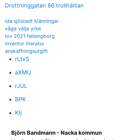
Drottninggatan 86 trollhättan
ida sjöstedt klänningar
våga välja yrke
lov 2021 helsingborg
inventor literatur
anskaffningsutgift
rLtxS
aXMU
rJUL
BPK
KIj
Björn Bandmann - Nacka kommun